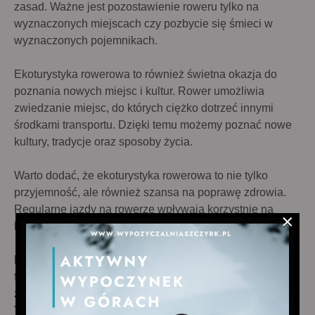
zasad. Ważne jest pozostawienie roweru tylko na
wyznaczonych miejscach czy pozbycie się śmieci w
wyznaczonych pojemnikach.
Ekoturystyka rowerowa to również świetna okazja do
poznania nowych miejsc i kultur. Rower umożliwia
zwiedzanie miejsc, do których ciężko dotrzeć innymi
środkami transportu. Dzięki temu możemy poznać nowe
kultury, tradycje oraz sposoby życia.
Warto dodać, że ekoturystyka rowerowa to nie tylko
przyjemność, ale również szansa na poprawę zdrowia.
Regularne jazdy na rowerze wpływają korzystnie na
×
kondycję fizyczną, a także na samopoczucie i nastrój.
Podsumowując, ekoturystyka rowerowa to idealna
forma wypoczynku dla osób, które cenią sobie
zdrowie, ekologię i chcą zobaczyć piękno przyrody.
To także szansa na poznanie nowych miejsc i kultur