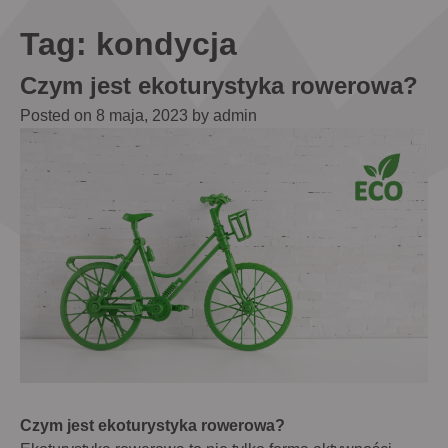
Tag:
kondycja
HOME
Czym jest ekoturystyka rowerowa?
Posted on
8 maja, 2023
by
admin
ROWERY
I
SEGWAY
NARTY
SZKÓŁKA
NARCIARSKA
OFERTA
SERWIS
ATRAKCJE
Czym jest ekoturystyka rowerowa?
BLOG