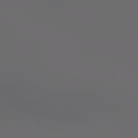
HOME
ROWERY
I
SEGWAY
NARTY
SZKÓŁKA
NARCIARSKA
OFERTA
SERWIS
ATRAKCJE
BLOG