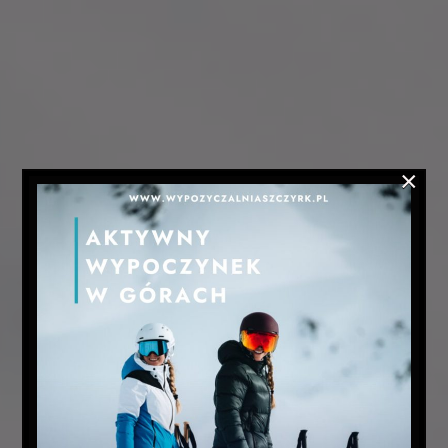
HOME
ROWERY
I
SEGWAY
×
NARTY
SZKÓŁKA
NARCIARSKA
OFERTA
SERWIS
ATRAKCJE
BLOG