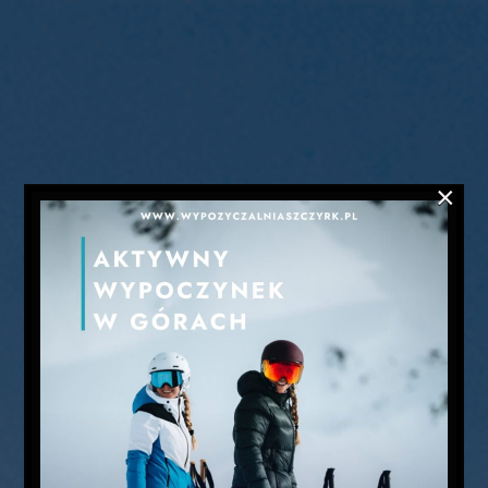
HOME
ROWERY
I
SEGWAY
×
NARTY
SZKÓŁKA
NARCIARSKA
OFERTA
SERWIS
ATRAKCJE
BLOG